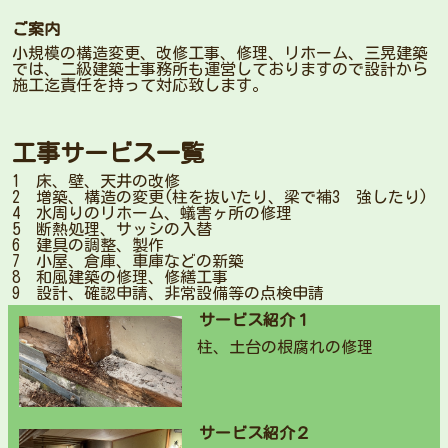
ご案内
小規模の構造変更、改修工事、修理、リホーム、三晃建築
では、二級建築士事務所も運営しておりますので設計から
施工迄責任を持って対応致します。
工事サービス一覧
1 床、壁、天井の改修
2 増築、構造の変更(柱を抜いたり、梁で補3 強したり)
4 水周りのリホーム、蟻害ヶ所の修理
5 断熱処理、サッシの入替
6 建具の調整、製作
7 小屋、倉庫、車庫などの新築
8 和風建築の修理、修繕工事
9 設計、確認申請、非常設備等の点検申請
サービス紹介１
柱、土台の根腐れの修理
サービス紹介２