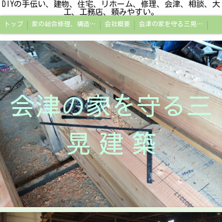
DIYの手伝い、建物、住宅、リホーム、修理、会津、相談、大
工、工務店、頼みやすい。
トップ
家の総合修理、構造改修工事、小規模リホーム、補助金申請、会津若松市
会社概要
会津の家を守る三晃建築
会津の家を守る三
晃 建 築