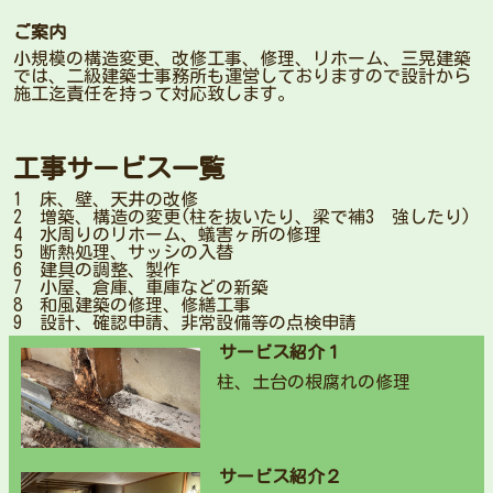
ご案内
小規模の構造変更、改修工事、修理、リホーム、三晃建築
では、二級建築士事務所も運営しておりますので設計から
施工迄責任を持って対応致します。
工事サービス一覧
1 床、壁、天井の改修
2 増築、構造の変更(柱を抜いたり、梁で補3 強したり)
4 水周りのリホーム、蟻害ヶ所の修理
5 断熱処理、サッシの入替
6 建具の調整、製作
7 小屋、倉庫、車庫などの新築
8 和風建築の修理、修繕工事
9 設計、確認申請、非常設備等の点検申請
サービス紹介１
柱、土台の根腐れの修理
サービス紹介２