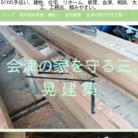
DIYの手伝い、建物、住宅、リホーム、修理、会津、相談、大
工、工務店、頼みやすい。
トップ
家の総合修理、構造改修工事、小規模リホーム、補助金申請、会津若松市
会社概要
会津の家を守る三晃建築
会津の家を守る三
晃 建 築